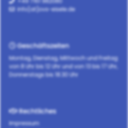
+49 7161 982080
info[at]ovs-eisele.de
Geschäftszeiten
Montag, Dienstag, Mittwoch und Freitag
von 8 Uhr bis 12 Uhr und von 13 bis 17 Uhr,
Donnerstags bis 18.30 Uhr
Rechtliches
Impressum