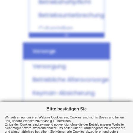
Betriebshaftpflicht
Glasversicherung
Betriebsunterbrechung
Cyberrisiken
Betriebsschließung
Vorsorge
Rechtsschutz
Versorgung
Forderungsausfall
Betriebliche Altersvorsorge
Bürgschaft
Keyman-Absicherung
Betriebliche
Bitte bestätigen Sie
Krankenversicherung
Wir setzen auf unserer Website Cookies ein. Cookies sind nichts Böses und helfen
uns, unsere Website zuverlässig zu betreiben.
Einige der Cookies sind zwingend notwendig, ohne die der Betrieb unserer Website
Gruppenunfallversicherung
Manager
nicht möglich wäre, während andere uns helfen unser Onlineangebot zu verbessern
und wirtschaftlich zu betreiben. Sie können alle Cookies akzeptieren und sofort