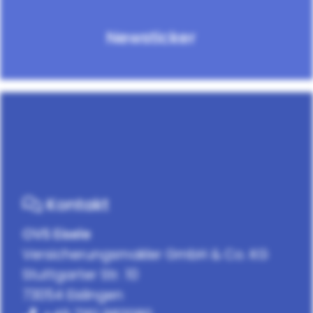
Newsticker
Kontakt
OVS Eisele
Versicherungsmakler GmbH & Co. KG
Stuttgarter Str. 10
73054 Eislingen