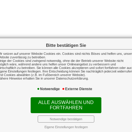
Bitte bestätigen Sie
SUCHEN...
ir setzen auf unserer Website Cookies ein. Cookies sind nichts Böses und helfen uns, unse
ebsite zuverlässig zu betreiben.
inige der Cookies sind zwingend notwendig, ohne die der Betrieb unserer Website nicht
öglich wäre, während andere uns helfen unser Onlineangebot zu verbessern und
irtschaftlich zu betreiben. Sie können alle Cookies akzeptieren und sofort fortfahren oder au
igene Einstellungen festlegen. Ihre Entscheidung können Sie nachträglich jederzeit widerrufe
nd Cookies abwählen (z.B. im Fußbereich unserer Website).
ähere Hinweise erhalten Sie in unserer Datenschutzerklärung.
Rentenbedarfsrechner
Notwendige
Externe Dienste
ALLE AUSWÄHLEN UND
er
Zinsrech
FORTFAHREN
Notwendige bestätigen
Eigene Einstellungen festlegen