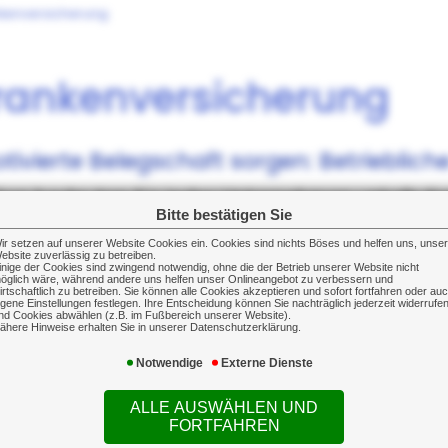
nkenversicherung
Krankenversicherung
ivierte Belegschaft sorgen: Betrieblic
iten bedeuten für jedes Unternehmen unkalkuli
Bitte bestätigen Sie
ebenkosten im Rahmen und sorgen Sie vor
ir setzen auf unserer Website Cookies ein. Cookies sind nichts Böses und helfen uns, unse
ebsite zuverlässig zu betreiben.
inige der Cookies sind zwingend notwendig, ohne die der Betrieb unserer Website nicht
n sich Ausfallzeiten in Ihrem Unternehmen 
öglich wäre, während andere uns helfen unser Onlineangebot zu verbessern und
irtschaftlich zu betreiben. Sie können alle Cookies akzeptieren und sofort fortfahren oder au
fft einen Mehrwert, der Ihnen in Konkurr
igene Einstellungen festlegen. Ihre Entscheidung können Sie nachträglich jederzeit widerrufe
nd Cookies abwählen (z.B. im Fußbereich unserer Website).
t.
ähere Hinweise erhalten Sie in unserer Datenschutzerklärung.
Notwendige
Externe Dienste
 sich durch ein maßgeschneidertes Paket
 das häufig ohne Gesundheitsprüfung.
ALLE AUSWÄHLEN UND
FORTFAHREN