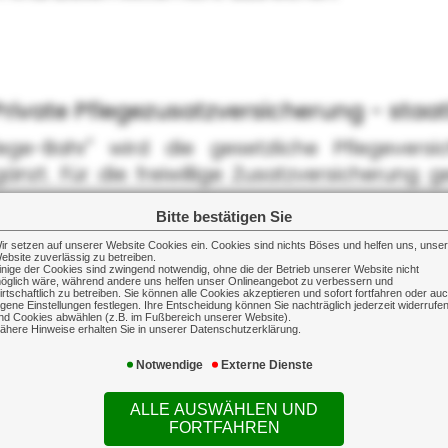
Private Pflegezusatzversicherung - staat
ge-Bahr" wird die gesetzliche Pflegeversi
änzt. Für die freiwillige Zusatzversicherung
Bitte bestätigen Sie
 wird, kann den finanziellen Betreuungsaufw
ir setzen auf unserer Website Cookies ein. Cookies sind nichts Böses und helfen uns, unse
ebsite zuverlässig zu betreiben.
inige der Cookies sind zwingend notwendig, ohne die der Betrieb unserer Website nicht
chon heute übersteigen die Kosten der Pflege d
öglich wäre, während andere uns helfen unser Onlineangebot zu verbessern und
irtschaftlich zu betreiben. Sie können alle Cookies akzeptieren und sofort fortfahren oder au
em Grund lohnt sich eine zusätzliche private P
igene Einstellungen festlegen. Ihre Entscheidung können Sie nachträglich jederzeit widerrufe
nd Cookies abwählen (z.B. im Fußbereich unserer Website).
ach dem Bundesgesundheitsminister). Dabe
ähere Hinweise erhalten Sie in unserer Datenschutzerklärung.
h geförderte Pflegezusatzversorgung, die sowo
Notwendige
Externe Dienste
ßen können. Die Höhe der Versicherungsprämie
es Versicherungsnehmers bei Vertragsabsc
ALLE AUSWÄHLEN UND
g.
FORTFAHREN