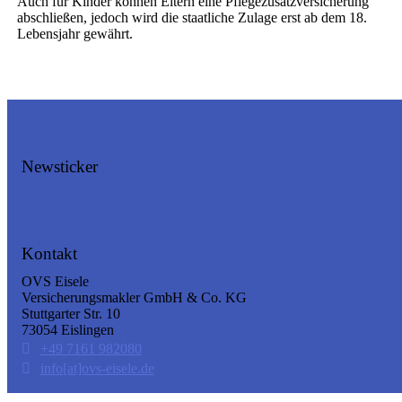
Auch für Kinder können Eltern eine Pflegezusatzversicherung
abschließen, jedoch wird die staatliche Zulage erst ab dem 18.
Lebensjahr gewährt.
Newsticker
Kontakt
OVS Eisele
Versicherungsmakler GmbH & Co. KG
Stuttgarter Str. 10
73054 Eislingen
+49 7161 982080
info[at]ovs-eisele.de