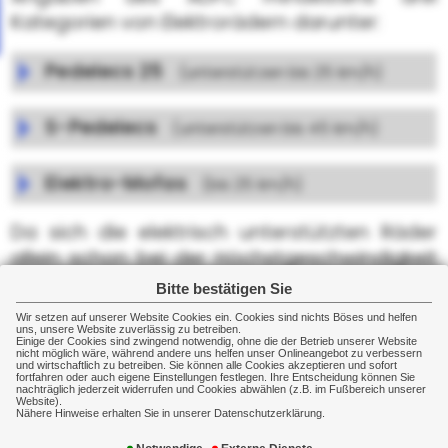
Kategorien von Elektrorädern darunter:
Pedelecs 25
(unterstützen bis 25 km/h)
S-Pedelecs
(unterstützen bis 45 km/h)
Elektro-Mofas
(bis 25 km/h)
Da sich die elektrisch unterstützten Räder
allein schon bei der Höchstgeschwindigkeit
oder Helmpflicht unterscheiden, gelten auch
Bitte bestätigen Sie
verschiedene Versicherungstarife.
Wir setzen auf unserer Website Cookies ein. Cookies sind nichts Böses und helfen
uns, unsere Website zuverlässig zu betreiben.
Einige der Cookies sind zwingend notwendig, ohne die der Betrieb unserer Website
nicht möglich wäre, während andere uns helfen unser Onlineangebot zu verbessern
Sie sollten sich daher besser schon vor der
und wirtschaftlich zu betreiben. Sie können alle Cookies akzeptieren und sofort
fortfahren oder auch eigene Einstellungen festlegen. Ihre Entscheidung können Sie
Anschaffung eines E-Bike informieren, ob Sie
nachträglich jederzeit widerrufen und Cookies abwählen (z.B. im Fußbereich unserer
Website).
das Fahrzeug überhaupt bewegen dürfen.
Nähere Hinweise erhalten Sie in unserer Datenschutzerklärung.